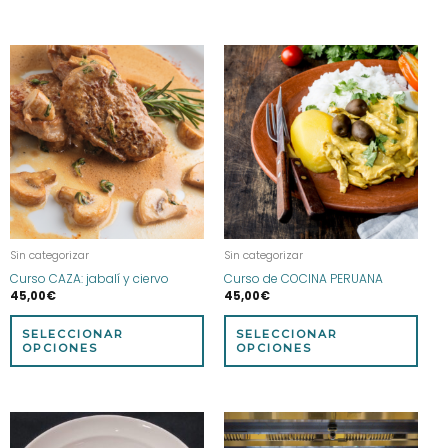
Este
Este
producto
prod
tiene
tien
múltiples
múlt
variantes.
vari
Las
Las
opciones
opci
se
se
pueden
pue
elegir
eleg
Sin categorizar
Sin categorizar
en
en
Curso CAZA: jabalí y ciervo
Curso de COCINA PERUANA
la
la
45,00
€
45,00
€
página
pág
de
de
SELECCIONAR
SELECCIONAR
producto
prod
OPCIONES
OPCIONES
Este
producto