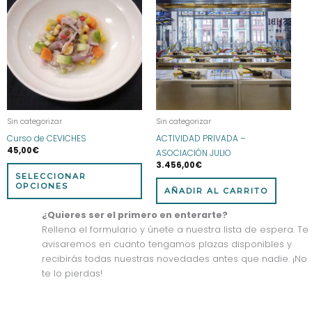
tiene
múltiples
variantes.
Las
opciones
se
pueden
elegir
Sin categorizar
Sin categorizar
en
Curso de CEVICHES
ACTIVIDAD PRIVADA –
la
45,00
€
ASOCIACIÓN JULIO
página
3.456,00
€
de
SELECCIONAR
producto
OPCIONES
AÑADIR AL CARRITO
¿Quieres ser el primero en enterarte?
Rellena el formulario y únete a nuestra lista de espera. Te
avisaremos en cuanto tengamos plazas disponibles y
recibirás todas nuestras novedades antes que nadie. ¡No
te lo pierdas!