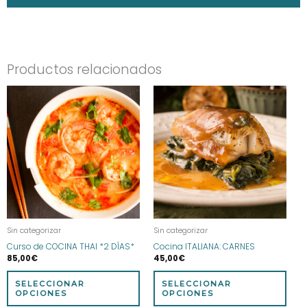
Productos relacionados
Este
Este
producto
prod
tiene
tien
múltiples
múlt
variantes.
vari
Las
Las
opciones
opci
se
se
pueden
pue
elegir
eleg
Sin categorizar
Sin categorizar
en
en
Curso de COCINA THAI *2 DÍAS*
Cocina ITALIANA: CARNES
la
la
85,00
€
45,00
€
página
pág
de
de
SELECCIONAR
SELECCIONAR
producto
prod
OPCIONES
OPCIONES