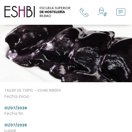
Ir
al
contenido
TALLER DE TXIPIS – ESHBI RIBERA
Fecha inicio
01/07/2026
Fecha fin
01/07/2026
Lugar