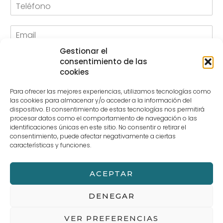
T
b
e
r
l
e
E
é
*
m
f
a
o
Gestionar el
M
i
n
consentimiento de las
e
l
o
cookies
n
*
s
Para ofrecer las mejores experiencias, utilizamos tecnologías como
a
las cookies para almacenar y/o acceder a la información del
j
dispositivo. El consentimiento de estas tecnologías nos permitirá
e
procesar datos como el comportamiento de navegación o las
*
P
identificaciones únicas en este sitio. No consentir o retirar el
He leído y acepto la política de privacidad.
consentimiento, puede afectar negativamente a ciertas
o
características y funciones.
l
í
t
Enviar
ACEPTAR
i
c
DENEGAR
a
d
e
VER PREFERENCIAS