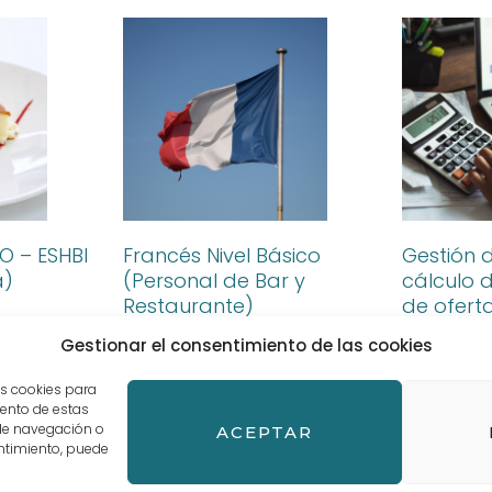
O – ESHBI
Francés Nivel Básico
Gestión 
a)
(Personal de Bar y
cálculo 
Restaurante)
de ofert
gastron
Leer más »
Gestionar el consentimiento de las cookies
Leer más »
as cookies para
iento de estas
de navegación o
ACEPTAR
sentimiento, puede
inos y Condiciones de compra