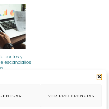
de costes y
de escandallos
as
ómicas
DENEGAR
VER PREFERENCIAS