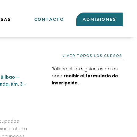
ESAS
CONTACTO
ADMISIONES
VER TODOS LOS CURSOS
Rellena el los siguientes datos
para
recibir el formulario de
 Bilbao –
inscripción
.
nda, Km. 3 –
Ocupados
ar la oferta
as ocupadas