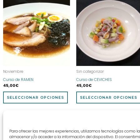
Este
producto
tiene
múltiples
variantes.
Las
opciones
se
pueden
elegir
Noviembre
Sin categorizar
en
Curso de RAMEN
Curso de CEVICHES
la
45,00
€
45,00
€
página
de
SELECCIONAR OPCIONES
SELECCIONAR OPCIONES
producto
Para ofrecer las mejores experiencias, utilizamos tecnologías como l
almacenar y/o acceder a la información del dispositivo. El consentim