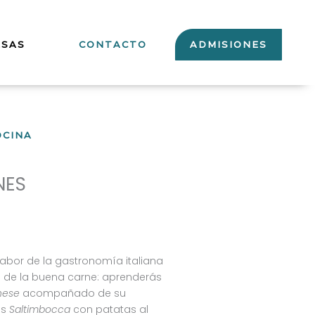
ESAS
CONTACTO
ADMISIONES
OCINA
NES
 sabor de la gastronomía italiana
de la buena carne: aprenderás
nese
acompañado de su
es
Saltimbocca
con patatas al