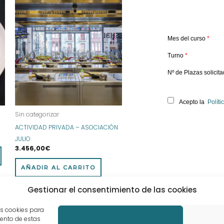
Este
producto
tiene
múltiples
Mes del curso
*
variantes.
Turno
*
Las
opciones
Nº de Plazas solicit
se
pueden
Acepto la
Políti
elegir
Sin categorizar
en
ACTIVIDAD PRIVADA – ASOCIACIÓN
la
JULIO
página
3.456,00
€
de
producto
AÑADIR AL CARRITO
Gestionar el consentimiento de las cookies
as cookies para
iento de estas