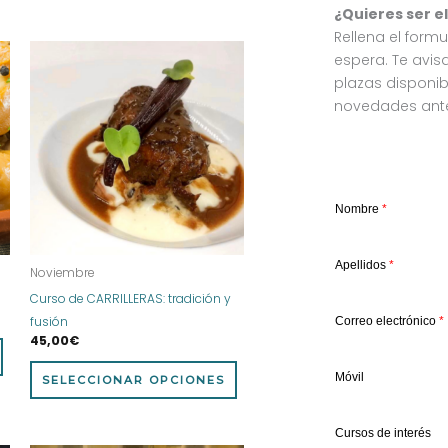
¿Quieres ser e
Rellena el formu
Este
Este
espera. Te avi
producto
producto
plazas disponib
tiene
tiene
novedades antes
múltiples
múltiples
variantes.
variantes.
Las
Las
opciones
opciones
Nombre
*
se
se
pueden
pueden
elegir
elegir
Apellidos
*
Noviembre
en
en
Curso de CARRILLERAS: tradición y
la
la
fusión
Correo electrónico
*
página
página
45,00
€
de
de
producto
producto
Móvil
SELECCIONAR OPCIONES
Cursos de interés