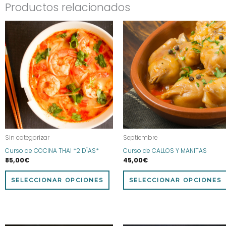
Productos relacionados
Este
producto
tiene
múltiples
variantes.
Las
opciones
se
pueden
elegir
Sin categorizar
Septiembre
en
Curso de COCINA THAI *2 DÍAS*
Curso de CALLOS Y MANITAS
la
85,00
€
45,00
€
página
de
SELECCIONAR OPCIONES
SELECCIONAR OPCIONES
producto