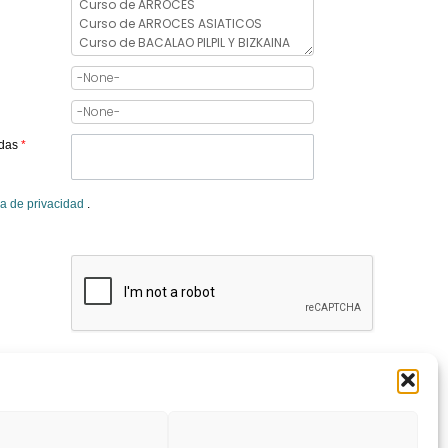
adas
*
ca de privacidad
.