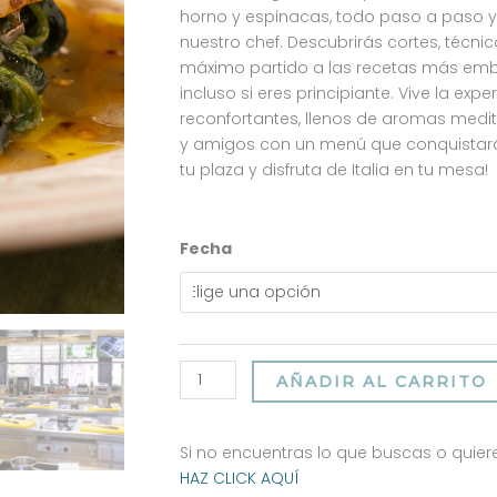
horno y espinacas, todo paso a paso y
nuestro chef. Descubrirás cortes, técnic
máximo partido a las recetas más embl
incluso si eres principiante. Vive la exp
reconfortantes, llenos de aromas medit
y amigos con un menú que conquistará 
tu plaza y disfruta de Italia en tu mesa!
Cocina
Fecha
ITALIANA:
CARNES
cantidad
AÑADIR AL CARRITO
Si no encuentras lo que buscas o quiere
HAZ CLICK AQUÍ