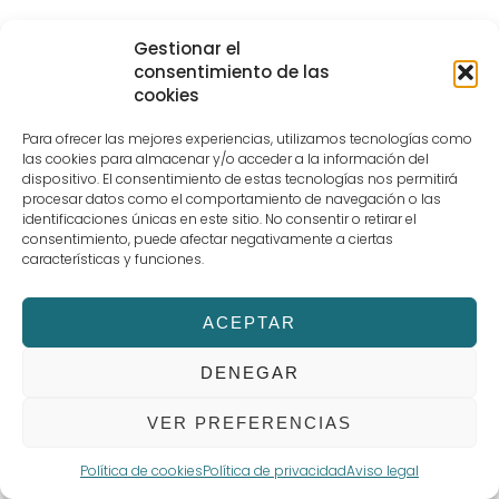
Escuela Superior de Hostelería Bilbao
Gestionar el
consentimiento de las
cookies
Para ofrecer las mejores experiencias, utilizamos tecnologías como
las cookies para almacenar y/o acceder a la información del
dispositivo. El consentimiento de estas tecnologías nos permitirá
procesar datos como el comportamiento de navegación o las
Aviso legal
Términos y Condiciones de compra
POLÍTICA DE PRIVACIDAD Y PROTECCIÓN DE DATOS
Política de cookies (UE)
identificaciones únicas en este sitio. No consentir o retirar el
consentimiento, puede afectar negativamente a ciertas
características y funciones.
ACEPTAR
DENEGAR
1
VER PREFERENCIAS
Hola, ¿necesitas ayuda?
Política de cookies
Política de privacidad
Aviso legal