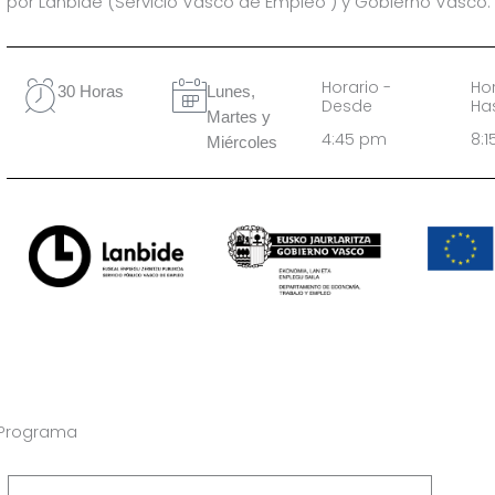
por Lanbide (Servicio Vasco de Empleo ) y Gobierno Vasco.
Horario -
Hor
30 Horas
Lunes,
Desde
Ha
Martes y
4:45 pm
8:
Miércoles
Programa