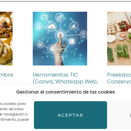
iembre
Herramientas TIC
Preelabo
(Canva, Whatsapp Web,
Conserva
etc.)
Vegetale
Gestionar el consentimiento de las cookies
Leer más »
Leer más »
as cookies para
iento de estas
de navegación o
ACEPTAR
sentimiento, puede
inos y Condiciones de compra