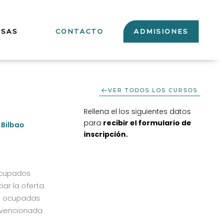
ESAS
CONTACTO
ADMISIONES
VER TODOS LOS CURSOS
Rellena el los siguientes datos
para
recibir el formulario de
 Bilbao
inscripción
.
Ocupados
ar la oferta
as ocupadas
bvencionada