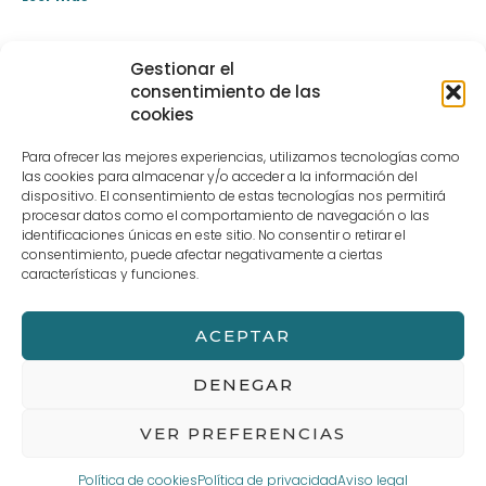
Gestionar el
consentimiento de las
cookies
Para ofrecer las mejores experiencias, utilizamos tecnologías como
las cookies para almacenar y/o acceder a la información del
dispositivo. El consentimiento de estas tecnologías nos permitirá
procesar datos como el comportamiento de navegación o las
identificaciones únicas en este sitio. No consentir o retirar el
consentimiento, puede afectar negativamente a ciertas
características y funciones.
TARTAS DE QUESO – ESHBI RIBERA
Leer más »
ACEPTAR
DENEGAR
VER PREFERENCIAS
Política de cookies
Política de privacidad
Aviso legal
Aviso legal
Términos y Condiciones de compra
POLÍTICA DE PRIVACIDAD Y PROTECCIÓN DE DATOS
Política de cookies (UE)