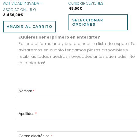
ACTIVIDAD PRIVADA –
Curso de CEVICHES
la
45,00
€
ASOCIACIÓN JULIO
pág
3.456,00
€
de
SELECCIONAR
prod
OPCIONES
AÑADIR AL CARRITO
¿Quieres ser el primero en enterarte?
Rellena el formulario y únete a nuestra lista de espera. Te
avisaremos en cuanto tengamos plazas disponibles y
recibirás todas nuestras novedades antes que nadie. ¡No
te lo pierdas!
Nombre
*
Apellidos
*
Correo electrónico
*