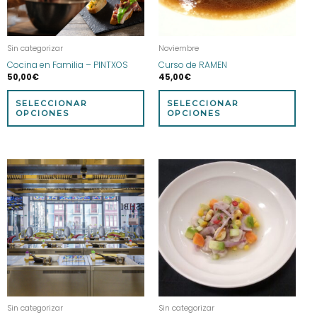
se
se
pueden
pue
elegir
eleg
Sin categorizar
Noviembre
en
en
Cocina en Familia – PINTXOS
Curso de RAMEN
la
la
50,00
€
45,00
€
página
pág
de
de
SELECCIONAR
SELECCIONAR
producto
prod
OPCIONES
OPCIONES
Este
prod
tien
múlt
vari
Las
opci
se
pue
eleg
Sin categorizar
Sin categorizar
en