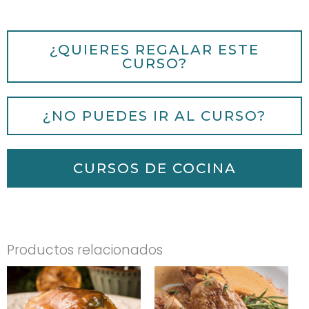
¿QUIERES REGALAR ESTE
CURSO?
¿NO PUEDES IR AL CURSO?
CURSOS DE COCINA
Productos relacionados
Este
Este
producto
prod
tiene
tien