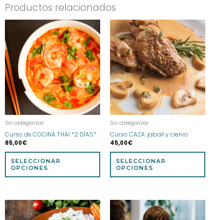
Productos relacionados
Este
Este
producto
prod
tiene
tien
múltiples
múlt
variantes.
vari
Las
Las
opciones
opci
se
se
pueden
pue
elegir
eleg
Sin categorizar
Sin categorizar
en
en
Curso de COCINA THAI *2 DÍAS*
Curso CAZA: jabalí y ciervo
la
la
85,00
€
45,00
€
página
pág
de
de
SELECCIONAR
SELECCIONAR
producto
prod
OPCIONES
OPCIONES
Este
Este
producto
prod