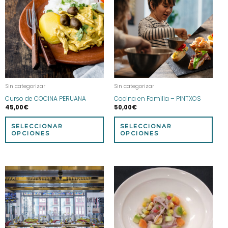
tiene
tien
múltiples
múlt
variantes.
vari
Las
Las
opciones
opci
se
se
pueden
pue
elegir
eleg
Sin categorizar
Sin categorizar
en
en
Curso de COCINA PERUANA
Cocina en Familia – PINTXOS
la
la
45,00
€
50,00
€
página
pág
de
de
SELECCIONAR
SELECCIONAR
producto
prod
OPCIONES
OPCIONES
Este
prod
tien
múlt
vari
Las