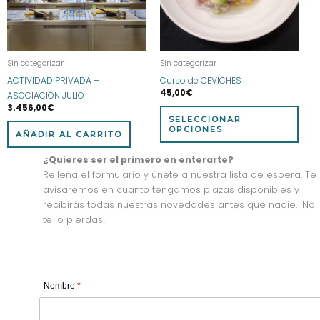
opci
se
pue
eleg
Sin categorizar
Sin categorizar
en
ACTIVIDAD PRIVADA –
Curso de CEVICHES
la
45,00
€
ASOCIACIÓN JULIO
pág
3.456,00
€
de
SELECCIONAR
prod
OPCIONES
AÑADIR AL CARRITO
¿Quieres ser el primero en enterarte?
Rellena el formulario y únete a nuestra lista de espera. Te
avisaremos en cuanto tengamos plazas disponibles y
recibirás todas nuestras novedades antes que nadie. ¡No
te lo pierdas!
Nombre
*