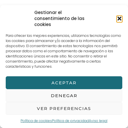
– J.L. Wolf Wachenheimer Belz Riesling, Palatinado
Gestionar el
consentimiento de las
– Dr. L Riesling Feinherb, Mosela
cookies
– Dr. Loosen Wehlener Sonnenuhr Riesling Kabinett,
Para ofrecer las mejores experiencias, utilizamos tecnologías como
Mosela
las cookies para almacenar y/o acceder a la información del
dispositivo. El consentimiento de estas tecnologías nos permitirá
– Dr. Loosen Wehlener Sonnenuhr Riesling Spätlese,
procesar datos como el comportamiento de navegación o las
Mosela
identificaciones únicas en este sitio. No consentir o retirar el
consentimiento, puede afectar negativamente a ciertas
características y funciones.
←
Entrada anterior
Entrada siguiente
→
ACEPTAR
DENEGAR
Aviso legal
Términos y Condiciones de compra
POLÍTICA DE PRIVACIDAD Y PROTECCIÓN DE DATOS
Política de cookies (UE)
VER PREFERENCIAS
Política de cookies
Política de privacidad
Aviso legal