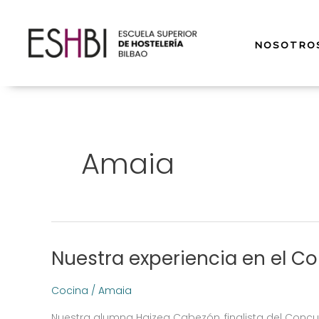
Ir
al
contenido
NOSOTRO
Amaia
Nuestra experiencia en el C
Nuestra
experiencia
en
Cocina
/
Amaia
el
Nuestra alumna Haizea Cabezón, finalista del Conc