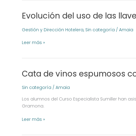
Laboratory
Evolución del uso de las lla
Evolución
del
uso
Gestión y Dirección Hotelera
,
Sin categoría
/
Amaia
de
las
Leer más »
llaves
en
hoteles
y
Cata de vinos espumosos c
Cata
alojamientos
de
[INFOGRAFÍA]
vinos
Sin categoría
/
Amaia
espumosos
Los alumnos del Curso Especialista Sumiller han a
con
Gramona.
Antonio
Pérez
Leer más »
de
Bodegas
Gramona