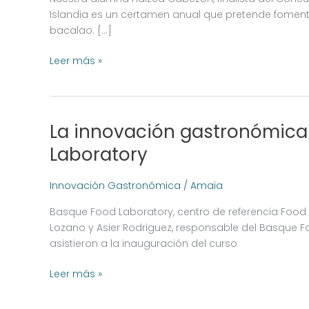
Concurso
Islandia es un certamen anual que pretende fomentar
de
bacalao. […]
Bacalao
de
Leer más »
Islandia
La innovación gastronómica
La
innovación
Laboratory
gastronómica
llega
Innovación Gastronómica
/
Amaia
a
Canarias
Basque Food Laboratory, centro de referencia Food 
con
Lozano y Asier Rodriguez, responsable del Basque F
el
asistieron a la inauguración del curso
acompañamiento
del
Leer más »
Basque
Food