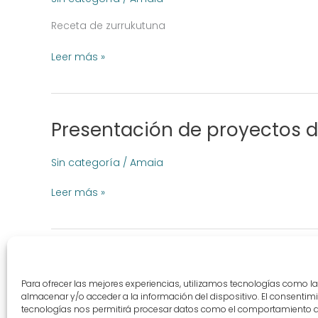
la
Receta de zurrukutuna
tierra
Leer más »
Presentación de proyectos 
Presentación
de
proyectos
Sin categoría
/
Amaia
de
innovación
Leer más »
gastronómica
del
Basque
Food
Laboratory
Para ofrecer las mejores experiencias, utilizamos tecnologías como l
almacenar y/o acceder a la información del dispositivo. El consentim
tecnologías nos permitirá procesar datos como el comportamiento 