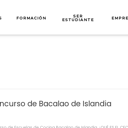
SER
S
FORMACIÓN
EMPR
ESTUDIANTE
oncurso de Bacalao de Islandia
urso de Escuelas de Cocina Bacalao de Islandia ¿QUÉ ES EL CE