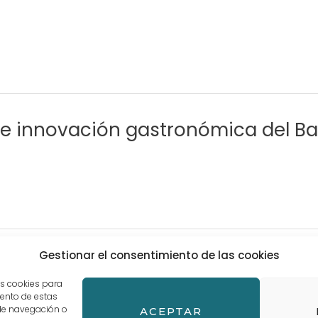
de innovación gastronómica del B
Gestionar el consentimiento de las cookies
1
2
…
48
as cookies para
iento de estas
de navegación o
ACEPTAR