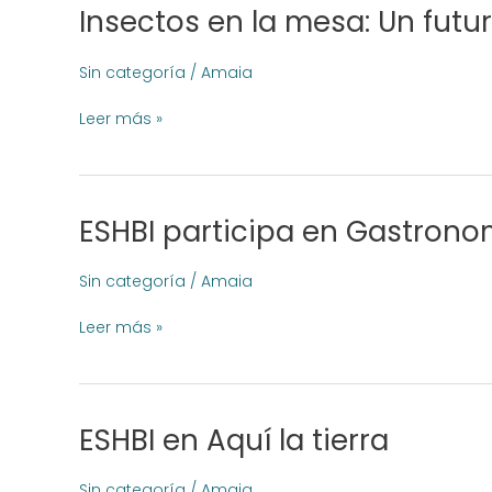
Insectos en la mesa: Un futu
Insectos
en
la
Sin categoría
/
Amaia
mesa:
Un
Leer más »
futuro
cercano
por
su
ESHBI participa en Gastronom
ESHBI
gran
participa
valor
en
Sin categoría
/
Amaia
nutricional
Gastronomía
y
Solidaria
Leer más »
ecológico
ESHBI en Aquí la tierra
ESHBI
en
Aquí
Sin categoría
/
Amaia