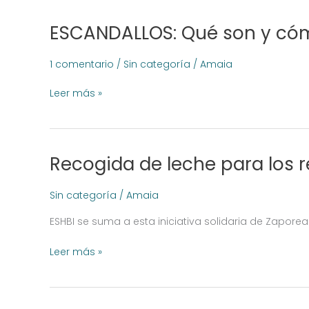
ESCANDALLOS: Qué son y cóm
ESCANDALLOS:
Qué
son
1 comentario
/
Sin categoría
/
Amaia
y
cómo
Leer más »
hacerlos
paso
a
paso
Recogida de leche para los 
Recogida
de
leche
Sin categoría
/
Amaia
para
ESHBI se suma a esta iniciativa solidaria de Zaporea
los
refugiados
Leer más »
de
Lesbos