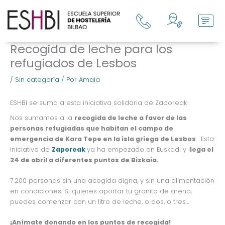
Ir
al
contenido
Recogida de leche para los
refugiados de Lesbos
/
Sin categoría
/ Por
Amaia
ESHBI se suma a esta iniciativa solidaria de Zaporeak
Nos sumamos a la
recogida de leche a favor de las
personas refugiadas que habitan el campo de
emergencia de Kara Tepe en la isla griega de Lesbos
. Esta
iniciativa de
Zaporeak
ya ha empezado en Euskadi y l
lega el
24 de abril a diferentes puntos de Bizkaia.
7.200 personas sin una acogida digna, y sin una alimentación
en condiciones. Si quieres aportar tu granito de arena,
puedes comenzar con un litro de leche, o dos, o tres…
¡Anímate donando en los puntos de recogida!