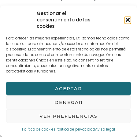
Gestionar el
consentimiento de las
cookies
Haz clic para aceptar cookies
Para ofrecer las mejores experiencias, utilizamos tecnologías como
de marketing y permitir este
las cookies para almacenar y/o acceder a la información del
dispositivo. El consentimiento de estas tecnologías nos permitirá
contenido
procesar datos como el comportamiento de navegación o las
identificaciones únicas en este sitio. No consentir o retirar el
consentimiento, puede afectar negativamente a ciertas
características y funciones.
ACEPTAR
←
Entrada anterior
Entrada siguiente
→
DENEGAR
VER PREFERENCIAS
Política de cookies
Política de privacidad
Aviso legal
Aviso legal
Términos y Condiciones de compra
POLÍTICA DE PRIVACIDAD Y PROTECCIÓN DE DATOS
Política de cookies (UE)