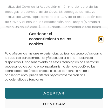
Institut del Cava es la Asociación sin ánimo de lucro de las
bodegas elaboradoras de Cava. 65 bodegas constituyen
Institut del Cava, representando el 80% de la producción total
de Cava y el 85% de las exportación, con Europa (Alemania,
Reino Unido, Bélgica…), EEUU, Japón, Sudamérica y Asia hasta
llegar a más de 130 países. Con más de 50 años de
Gestionar el
trayectoria, Institut del Cava realiza la tarea de
consentimiento de las
comunicación, difusión, promoción e información de Cava,
cookies
tanto a nivel nacional como exterior.
Para ofrecer las mejores experiencias, utilizamos tecnologías como
Finalmente, los alumnos realizaron una cata de 5 variedades:
las cookies para almacenar y/o acceder a la información del
dispositivo. El consentimiento de estas tecnologías nos permitirá
procesar datos como el comportamiento de navegación o las
Cava Vilarnau Brut Nature
identificaciones únicas en este sitio. No consentir o retirar el
Cava Montaner de Jaume Giró i Giró
consentimiento, puede afectar negativamente a ciertas
Cava Gramona Imperial Brut Gran Reserva
características y funciones.
Cava Freixenet Trepat Pálido
Cava Vallformosa Semi Seco
ACEPTAR
←
Entrada anterior
Entrada siguiente
→
DENEGAR