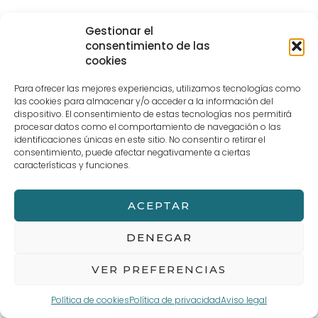
Además de explicar la preparación de cada plato, Zuriñe
Gestionar el
García contó a los alumnos su día a día en el restaurante
consentimiento de las
Andra Mari y cómo trabaja con su equipo a diario.
cookies
Sin duda una extraescolar muy interesante que dejó a
Para ofrecer las mejores experiencias, utilizamos tecnologías como
nuestros alumnos con muy buen sabor de boca.
las cookies para almacenar y/o acceder a la información del
dispositivo. El consentimiento de estas tecnologías nos permitirá
procesar datos como el comportamiento de navegación o las
identificaciones únicas en este sitio. No consentir o retirar el
←
Entrada anterior
Entrada siguiente
→
consentimiento, puede afectar negativamente a ciertas
características y funciones.
ACEPTAR
Aviso legal
Términos y Condiciones de compra
POLÍTICA DE PRIVACIDAD Y PROTECCIÓN DE DATOS
Política de cookies (UE)
DENEGAR
VER PREFERENCIAS
Política de cookies
Política de privacidad
Aviso legal