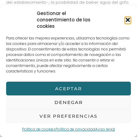
del establecimiento–, la posibilidad de beber agua del grifo.
Esta campaña no sólo busca poner en valor la buena
Gestionar el
calidad del agua de Bilbao, sino que tiene fines solidarios, ya
consentimiento de las
que esta botella se pondrá a la venta, y la recaudación irá
cookies
destinada a Unicef.
Para ofrecer las mejores experiencias, utilizamos tecnologías como
Bilbao Ostalaritza Goi Eskolak Bilbao Bizkaia Ur Partzuergoa
las cookies para almacenar y/o acceder a la información del
eta Bilbao Bizkaia Slow sortutako
H20 Bilbao, Mesedez!
dispositivo. El consentimiento de estas tecnologías nos permitirá
kanpainan parte hartzen du. Ekimen honen bitartez ur
procesar datos como el comportamiento de navegación o las
txorrotaren kontsumoa sustatuko da ostalaritza lokaletan.
identificaciones únicas en este sitio. No consentir o retirar el
consentimiento, puede afectar negativamente a ciertas
Praktika hori oso zabalduta dago ur kalitate bikaina duten
características y funciones.
tokietan.
ACEPTAR
←
Entrada anterior
Entrada siguiente
→
DENEGAR
VER PREFERENCIAS
Aviso legal
Términos y Condiciones de compra
POLÍTICA DE PRIVACIDAD Y PROTECCIÓN DE DATOS
Política de cookies (UE)
Política de cookies
Política de privacidad
Aviso legal