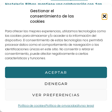
Hostelería Bilbao mantiene una colaboración con San
Mamés VIP Area
, la cual permite a alumnos y técnicos de la
Gestionar el
escuela la puesta en escena de uno de los espacios
consentimiento de las
gastronómicos, al igual que el equipo de Chefs del Athletic.
cookies
Para ofrecer las mejores experiencias, utilizamos tecnologías como
las cookies para almacenar y/o acceder a la información del
←
Entrada anterior
Entrada siguiente
→
dispositivo. El consentimiento de estas tecnologías nos permitirá
procesar datos como el comportamiento de navegación o las
identificaciones únicas en este sitio. No consentir o retirar el
consentimiento, puede afectar negativamente a ciertas
características y funciones.
Aviso legal
Términos y Condiciones de compra
POLÍTICA DE PRIVACIDAD Y PROTECCIÓN DE DATOS
Política de cookies (UE)
ACEPTAR
DENEGAR
VER PREFERENCIAS
Política de cookies
Política de privacidad
Aviso legal