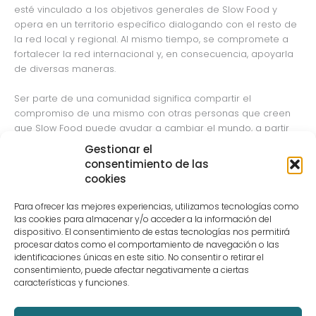
esté vinculado a los objetivos generales de Slow Food y
opera en un territorio específico dialogando con el resto de
la red local y regional. Al mismo tiempo, se compromete a
fortalecer la red internacional y, en consecuencia, apoyarla
de diversas maneras.
Ser parte de una comunidad significa compartir el
compromiso de una mismo con otras personas que creen
que Slow Food puede ayudar a cambiar el mundo, a partir
de la forma en que se producen y consumen los alimentos.
Gestionar el
Significa tener un objetivo común y trabajar juntos para
consentimiento de las
lograrlo, organizando actividades de todo tipo (como
cookies
eventos, debates, proyectos con productores…) Significa
contribuir al crecimiento y a la difusión de las ideas del
Para ofrecer las mejores experiencias, utilizamos tecnologías como
movimiento Slow Food y al mismo tiempo ser portavoz,
las cookies para almacenar y/o acceder a la información del
apoyar y sostener un sistema de alimentación en armonía
dispositivo. El consentimiento de estas tecnologías nos permitirá
procesar datos como el comportamiento de navegación o las
con la dignidad de las personas, la justicia social, el medio
identificaciones únicas en este sitio. No consentir o retirar el
ambiente y todos seres vivos. Significa hacer un compromiso
consentimiento, puede afectar negativamente a ciertas
en la vida diaria para construir una sociedad basada en el
características y funciones.
conocimiento, las relaciones, la amplitud de miras, la
inclusión, la seguridad emocional y la participación.