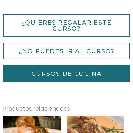
¿QUIERES REGALAR ESTE
CURSO?
¿NO PUEDES IR AL CURSO?
CURSOS DE COCINA
Productos relacionados
Este
Este
producto
prod
tiene
tien