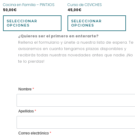
en
en
Cocina en Familia – PINTXOS
Curso de CEVICHES
la
la
50,00
€
45,00
€
página
pág
de
de
SELECCIONAR
SELECCIONAR
producto
prod
OPCIONES
OPCIONES
¿Quieres ser el primero en enterarte?
Rellena el formulario y únete a nuestra lista de espera. Te
avisaremos en cuanto tengamos plazas disponibles y
recibirás todas nuestras novedades antes que nadie. ¡No
te lo pierdas!
Nombre
*
Apellidos
*
Correo electrónico
*