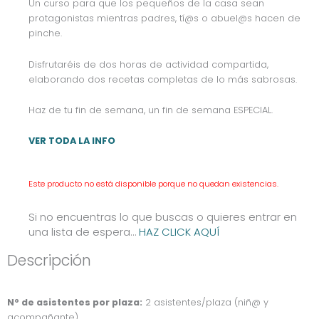
Un curso para que los pequeños de la casa sean
protagonistas mientras padres, tí@s o abuel@s hacen de
pinche.
Disfrutaréis de dos horas de actividad compartida,
elaborando dos recetas completas de lo más sabrosas.
Haz de tu fin de semana, un fin de semana ESPECIAL.
VER TODA LA INFO
Este producto no está disponible porque no quedan existencias.
Si no encuentras lo que buscas o quieres entrar en
una lista de espera…
HAZ CLICK AQUÍ
Descripción
Nº de asistentes por plaza:
2 asistentes/plaza (niñ@ y
acompañante).