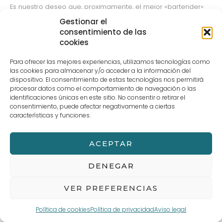
Es nuestro deseo que, proximamente, el mejor «bartender»
2013, visite la escuela para compartir con los alumnos sus
Gestionar el
experiencias
consentimiento de las
cookies
←
Entrada anterior
Entrada siguiente
→
Para ofrecer las mejores experiencias, utilizamos tecnologías como
las cookies para almacenar y/o acceder a la información del
dispositivo. El consentimiento de estas tecnologías nos permitirá
procesar datos como el comportamiento de navegación o las
identificaciones únicas en este sitio. No consentir o retirar el
consentimiento, puede afectar negativamente a ciertas
Aviso legal
Términos y Condiciones de compra
POLÍTICA DE PRIVACIDAD Y PROTECCIÓN DE DATOS
Política de cookies (UE)
características y funciones.
ACEPTAR
DENEGAR
VER PREFERENCIAS
Política de cookies
Política de privacidad
Aviso legal