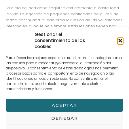
La dieta celiaca debe seguirse estrictamente durante toda
la vida. La ingestión de pequeñas cantidades de gluten, de
forma continuada, puede producir lesión de las vellosidades
intestinales, aunque no siempre estas lesiones tienen por
qué ir acompañadas de síntomas clínicos.
Gestionar el
consentimiento de las
Se eliminará de la dieta cualquier producto que lleve como
cookies
ingrediente: TRIGO, AVENA, CEBADA, CENTENO, ESPELTA, KAMUT Y
TRITICALE, y/o productos derivados: almidón, harina, panes,
Para ofrecer las mejores experiencias, utilizamos tecnologías como
pastas alimenticias, etc.
las cookies para almacenar y/o acceder a la información del
dispositivo. El consentimiento de estas tecnologías nos permitirá
procesar datos como el comportamiento de navegación o las
La dieta sin gluten debe basarse, fundamentalmente, en
identificaciones únicas en este sitio. No consentir o retirar el
alimentos naturales que no contienen gluten: leche, carnes,
consentimiento, puede afectar negativamente a ciertas
pescados, huevos, frutas, verduras, legumbres y los cereales
características y funciones.
permitidos: maíz, arroz, mijo y sorgo, combinándolos entre si
de forma variada y equilibrada.
ACEPTAR
←
Entrada anterior
Entrada siguiente
→
DENEGAR