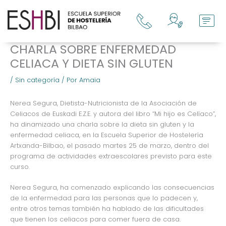
Ir
al
contenido
CHARLA SOBRE ENFERMEDAD
CELIACA Y DIETA SIN GLUTEN
/
Sin categoría
/ Por
Amaia
Nerea Segura, Dietista-Nutricionista de la Asociación de
Celiacos de Euskadi E.Z.E. y autora del libro “Mi hijo es Celíaco”,
ha dinamizado una charla sobre la dieta sin gluten y la
enfermedad celiaca, en la Escuela Superior de Hostelería
Artxanda-Bilbao, el pasado martes 25 de marzo, dentro del
programa de actividades extraescolares previsto para este
curso.
Nerea Segura, ha comenzado explicando las consecuencias
de la enfermedad para las personas que lo padecen y,
entre otros temas también ha hablado de las dificultades
que tienen los celiacos para comer fuera de casa.