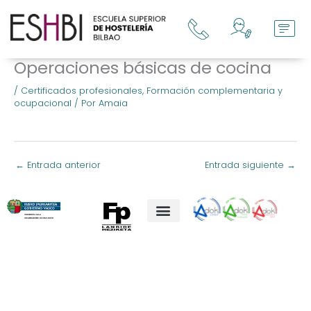
Ir
al
contenido
Operaciones básicas de cocina
/
Certificados profesionales
,
Formación complementaria y
ocupacional
/ Por
Amaia
←
Entrada anterior
Entrada siguiente
→
Aviso legal
Términos y Condiciones de compra
POLÍTICA DE PRIVACIDAD Y PROTECCIÓN DE DATOS
Política de cookies (UE)