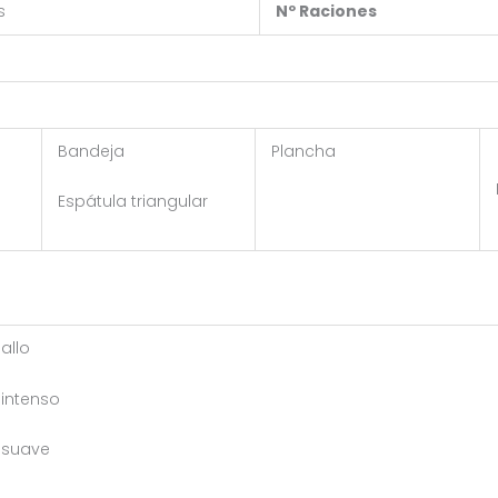
s
Nº Raciones
Bandeja
Plancha
Espátula triangular
allo
 intenso
 suave