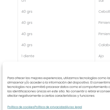
cn
Sal
40 grs
Cebol
40 grs
Pimien
40 grs
Pimien
40 grs
Calab
1 diente
Ajo
Para ofrecer las mejores experiencias, utilizamos tecnologías como l
almacenar y/o acceder a la información del dispositivo. El consentim
←
Entrada anterior
tecnologías nos permitirá procesar datos como el comportamiento 
las identificaciones únicas en este sitio. No consentir o retirar el con
afectar negativamente a ciertas características y funciones.
Aviso legal
Térm
Política de cookies
Política de privacidad
Aviso legal
POLÍTICA DE PRIVACID