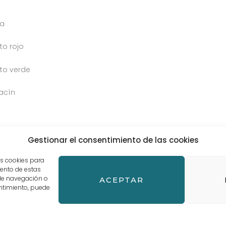
la
to rojo
to verde
acín
Gestionar el consentimiento de las cookies
as cookies para
iento de estas
de navegación o
ACEPTAR
sentimiento, puede
inos y Condiciones de compra
AD Y PROTECCIÓN DE DATOS
Política de cookies (UE)