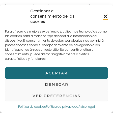
Los alumnos también recibieron unos consejos sobre cómo
Gestionar el
realizar la cata, así como tres aspectos a tener en cuenta a
consentimiento de las
la hora de realizarla: el picor, el amargor y el olor afrutado.
cookies
Durante esta extraescolar se ha realizado una cata de
Arbequina, Hojiblanca y un coupaje de la primera cosecha
Para ofrecer las mejores experiencias, utilizamos tecnologías como
de noviembre, mezcla de cinco variedades.
las cookies para almacenar y/o acceder a la información del
dispositivo. El consentimiento de estas tecnologías nos permitirá
procesar datos como el comportamiento de navegación o las
identificaciones únicas en este sitio. No consentir o retirar el
consentimiento, puede afectar negativamente a ciertas
←
Entrada anterior
Entrada siguiente
→
características y funciones.
ACEPTAR
Aviso legal
Términos y Condiciones de compra
POLÍTICA DE PRIVACIDAD Y PROTECCIÓN DE DATOS
Política de cookies (UE)
DENEGAR
VER PREFERENCIAS
Política de cookies
Política de privacidad
Aviso legal