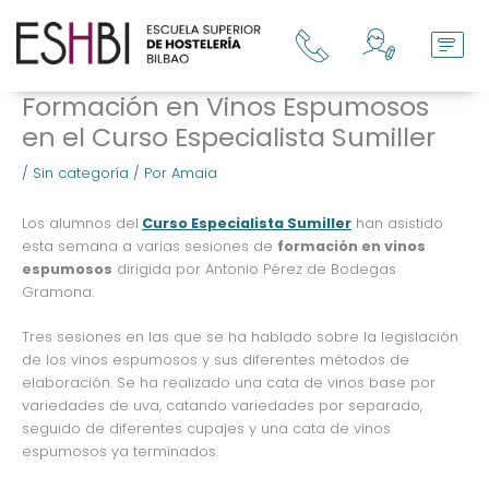
Ir
al
contenido
Formación en Vinos Espumosos
en el Curso Especialista Sumiller
/
Sin categoría
/ Por
Amaia
Los alumnos del
Curso Especialista Sumiller
han asistido
esta semana a varias sesiones de
formación en vinos
espumosos
dirigida por Antonio Pérez de Bodegas
Gramona.
Tres sesiones en las que se ha hablado sobre la legislación
de los vinos espumosos y sus diferentes métodos de
elaboración. Se ha realizado una cata de vinos base por
variedades de uva, catando variedades por separado,
seguido de diferentes cupajes y una cata de vinos
espumosos ya terminados.