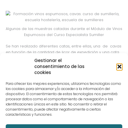
Algunas de las muestras catadas durante el Módulo de Vinos
Espumosos del Curso Especialista Sumiller
Se han realizado diferentes catas, entre ellas, una de cavas
en función de la cantidad de licor de expedición y una cata
vertical añadas diferentes. Además los alumnos han
Gestionar el
realizado una cata de vinos espumosos de diferentes zonas
consentimiento de las
del mundo y diferentes métodos de elaboración. La semana
cookies
que viene continuamos en el Curso Especialista Sumiller que
organiza la
Escuela Superior de Hostelería Bilbao
con
Para ofrecer las mejores experiencias, utilizamos tecnologías como
Geografía Nacional, Toro y Somontano, en esta ocasión.
las cookies para almacenar y/o acceder a la información del
dispositivo. El consentimiento de estas tecnologías nos permitirá
procesar datos como el comportamiento de navegación o las
Si estás interesado/a en el Curso Especialista Sumiller no
identificaciones únicas en este sitio. No consentir o retirar el
dudes en apuntarte a las Jornadas de Puertas Abiertas que
consentimiento, puede afectar negativamente a ciertas
se organizan en la escuela
características y funciones.