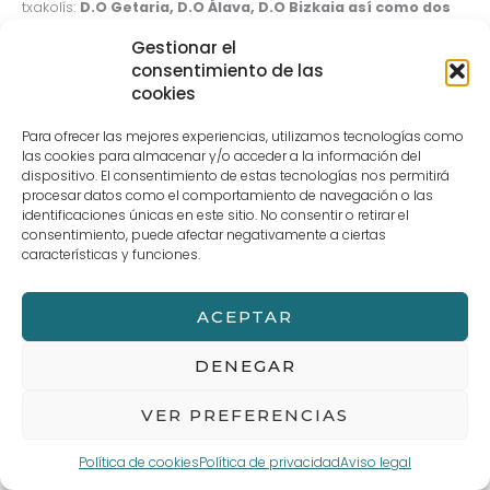
txakolís:
D.O Getaria, D.O Álava, D.O Bizkaia así como dos
vinos de Rioja Alavesa, finalizando la cata con una sidra
Gestionar el
Euskal Sagardoa.
consentimiento de las
Mikel Garaizabal es un gran embajador de los vinos de
cookies
Euskadi y así lo transmite en sus catas. ¡Una formación muy
interesante para los alumnos de restauración!
Para ofrecer las mejores experiencias, utilizamos tecnologías como
las cookies para almacenar y/o acceder a la información del
dispositivo. El consentimiento de estas tecnologías nos permitirá
←
Entrada anterior
Entrada siguiente
→
procesar datos como el comportamiento de navegación o las
identificaciones únicas en este sitio. No consentir o retirar el
consentimiento, puede afectar negativamente a ciertas
características y funciones.
Aviso legal
Términos y Condiciones de compra
POLÍTICA DE PRIVACIDAD Y PROTECCIÓN DE DATOS
Política de cookies (UE)
ACEPTAR
DENEGAR
VER PREFERENCIAS
Política de cookies
Política de privacidad
Aviso legal