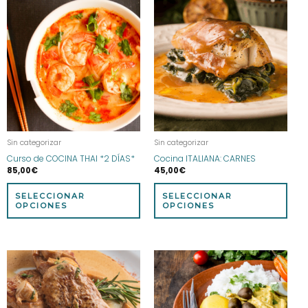
Este
Este
producto
prod
tiene
tien
múltiples
múlt
variantes.
vari
Las
Las
opciones
opci
se
se
pueden
pue
elegir
eleg
Sin categorizar
Sin categorizar
en
en
Curso de COCINA THAI *2 DÍAS*
Cocina ITALIANA: CARNES
la
la
85,00
€
45,00
€
página
pág
de
de
SELECCIONAR
SELECCIONAR
producto
prod
OPCIONES
OPCIONES
Este
Este
producto
prod
tiene
tien
múltiples
múlt