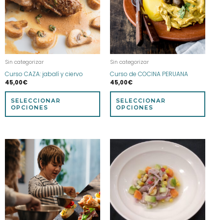
variantes.
vari
Las
Las
opciones
opci
se
se
pueden
pue
elegir
eleg
Sin categorizar
Sin categorizar
en
en
Curso CAZA: jabalí y ciervo
Curso de COCINA PERUANA
la
la
45,00
€
45,00
€
página
pág
de
de
SELECCIONAR
SELECCIONAR
producto
prod
OPCIONES
OPCIONES
Este
Este
producto
prod
tiene
tien
múltiples
múlt
variantes.
vari
Las
Las
opciones
opci
se
se