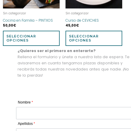
pueden
pue
elegir
eleg
Sin categorizar
Sin categorizar
en
en
Cocina en Familia – PINTXOS
Curso de CEVICHES
la
la
50,00
€
45,00
€
página
pág
de
de
SELECCIONAR
SELECCIONAR
producto
prod
OPCIONES
OPCIONES
¿Quieres ser el primero en enterarte?
Rellena el formulario y únete a nuestra lista de espera. Te
avisaremos en cuanto tengamos plazas disponibles y
recibirás todas nuestras novedades antes que nadie. ¡No
te lo pierdas!
Nombre
*
Apellidos
*