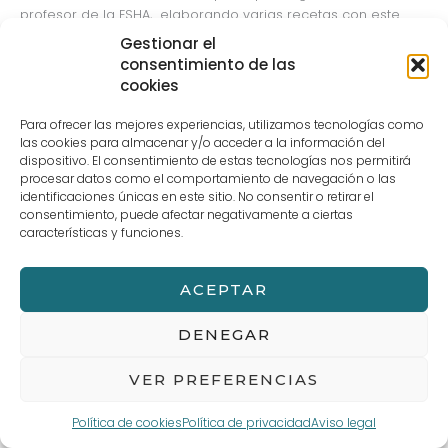
profesor de la ESHA, elaborando varias recetas con este
pescado.
Gestionar el
consentimiento de las
Los objetivos fundamentales de la campaña son promover
cookies
el consumo de antxoa, y dar a conocer los beneficios de la
misma, así como sensibilizar a la ciudadanía sobre los
Para ofrecer las mejores experiencias, utilizamos tecnologías como
aspectos positivos que reporta en la salud y dar valor al
las cookies para almacenar y/o acceder a la información del
dispositivo. El consentimiento de estas tecnologías nos permitirá
trabajo de los arrantzales y las pescaderías.
procesar datos como el comportamiento de navegación o las
identificaciones únicas en este sitio. No consentir o retirar el
consentimiento, puede afectar negativamente a ciertas
←
Entrada anterior
Entrada siguiente
→
características y funciones.
ACEPTAR
Aviso legal
Términos y Condiciones de compra
POLÍTICA DE PRIVACIDAD Y PROTECCIÓN DE DATOS
Política de cookies (UE)
DENEGAR
VER PREFERENCIAS
Política de cookies
Política de privacidad
Aviso legal