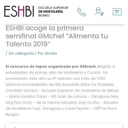
Ir
al
contenido
ESHBI acoge la primera
semifinal GMchef “Alimenta tu
Talento 2019”
/
Sin categoría
/ Por
Amaia
El concurso de tapas organizado por GMcash
dirigido a
estudiantes de primer año de Hostelería y Cocina ha
presentado este año su 4ª edición con más de 1.000
alumnos procedentes de 159 escuelas. Entre los finalistas
Christian Vizcaya – Escuela Superior de Hostelería de Bilbao
– María Lacarta Calvo – IES Juan de Lanuza – Zaragoza; Mey
Ling Pon Choy – de la misma escuela; Jiayi Fu Zhu – Escuela
de Hostelería Topi Zaragoza y Carla Peyrón – CIFP La Flora
Burgos.