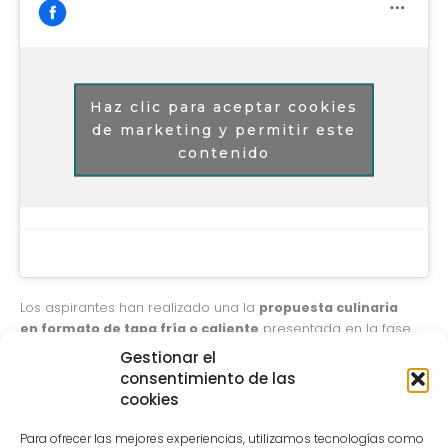
Haz clic para aceptar cookies
de marketing y permitir este
contenido
Los aspirantes han realizado una la
propuesta culinaria
en formato de tapa fría o caliente
presentada en la fase
inicial del concurso ante un jurado compuesto por Erlantz
Gestionar el
Gorostiza – Presidente del Jurado y Chef 2 Estrellas Michelin –
consentimiento de las
Restaurante MB; Iván Abril – Chef – Restaurante Kimtxu
cookies
Taberna vasco-asiáticaLeire Flores – Chef – Restaurante Viña
del Ensanche; Laura Curt – Directora de la Revista Vinos y
Para ofrecer las mejores experiencias, utilizamos tecnologías como