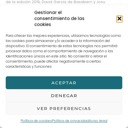
de la edición 2019; David Garcia de Basatxerri y Josu
Garaialde de HAZI Fundazioa.
Gestionar el
consentimiento de las
Alatz Bilbao, Pablo Sánchez, Marian Granado, Jorge Ramajo,
cookies
Xabier Lauzirika, Kepa Gangoiti, June Lacunza y Txomin Bikandi.
Para ofrecer las mejores experiencias, utilizamos tecnologías como
No es la primera vez que los alumnos de ESHBI se clasifican.
las cookies para almacenar y/o acceder a la información del
dispositivo. El consentimiento de estas tecnologías nos permitirá
En 2018 Pablo Cadavid consiguió el tercer premio y en 2016
procesar datos como el comportamiento de navegación o las
Alejandro Serrano logró el segundo premio.
identificaciones únicas en este sitio. No consentir o retirar el
consentimiento, puede afectar negativamente a ciertas
características y funciones.
←
Entrada anterior
Entrada siguiente
→
ACEPTAR
DENEGAR
Aviso legal
Términos y Condiciones de compra
POLÍTICA DE PRIVACIDAD Y PROTECCIÓN DE DATOS
Política de cookies (UE)
VER PREFERENCIAS
Política de cookies
Política de privacidad
Aviso legal