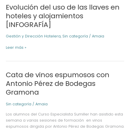
Evolución del uso de las llaves en
Evolución
del
hoteles y alojamientos
uso
[INFOGRAFÍA]
de
las
llaves
Gestión y Dirección Hotelera
,
Sin categoría
/
Amaia
en
Leer más »
hoteles
y
alojamientos
[INFOGRAFÍA]
Cata de vinos espumosos con
Cata
de
Antonio Pérez de Bodegas
vinos
Gramona
espumosos
con
Antonio
Sin categoría
/
Amaia
Pérez
Los alumnos del Curso Especialista Sumiller han asistido esta
de
semana a varias sesiones de formación en vinos
Bodegas
espumosos dirigida por Antonio Pérez de Bodegas Gramona.
Gramona