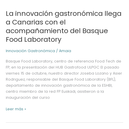
La innovación gastronómica llega
La
innovación
a Canarias con el
gastronómica
acompañamiento del Basque
llega
a
Food Laboratory
Canarias
con
Innovación Gastronómica
/
Amaia
el
acompañamiento
Basque Food Laboratory, centro de referencia Food Tech de
del
FP, en la presentación del HUB Gastrofood ULPGC El pasado
Basque
viernes 15 de octubre, nuestro director Joseba Lozano y Asier
Food
Rodriguez, responsable del Basque Food Laboratory (BFL),
Laboratory
departamento de innovación gastronómica de la ESHBI,
centro miembro de la red FP Euskadi, asistieron a la
inauguración del curso
Leer más »