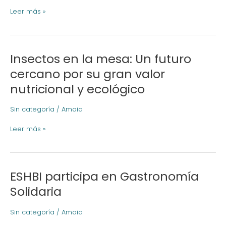
Lesbos
Leer más »
Insectos en la mesa: Un futuro
Insectos
en
cercano por su gran valor
la
nutricional y ecológico
mesa:
Un
futuro
Sin categoría
/
Amaia
cercano
Leer más »
por
su
gran
valor
ESHBI participa en Gastronomía
nutricional
ESHBI
y
participa
Solidaria
ecológico
en
Gastronomía
Sin categoría
/
Amaia
Solidaria