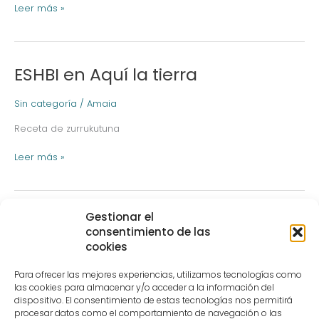
Leer más »
ESHBI en Aquí la tierra
ESHBI
en
Aquí
Sin categoría
/
Amaia
la
Receta de zurrukutuna
tierra
Leer más »
Gestionar el
Presentación de proyectos de
Presentación
consentimiento de las
de
innovación gastronómica del
cookies
proyectos
Basque Food Laboratory
de
Para ofrecer las mejores experiencias, utilizamos tecnologías como
innovación
las cookies para almacenar y/o acceder a la información del
gastronómica
Sin categoría
/
Amaia
dispositivo. El consentimiento de estas tecnologías nos permitirá
del
procesar datos como el comportamiento de navegación o las