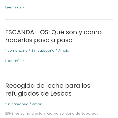
Leer más »
ESCANDALLOS: Qué son y cómo
ESCANDALLOS:
Qué
hacerlos paso a paso
son
y
1 comentario
/
Sin categoría
/
Amaia
cómo
hacerlos
Leer más »
paso
a
paso
Recogida de leche para los
Recogida
de
refugiados de Lesbos
leche
para
Sin categoría
/
Amaia
los
refugiados
ESHBI se suma a esta iniciativa solidaria de Zaporeak
de