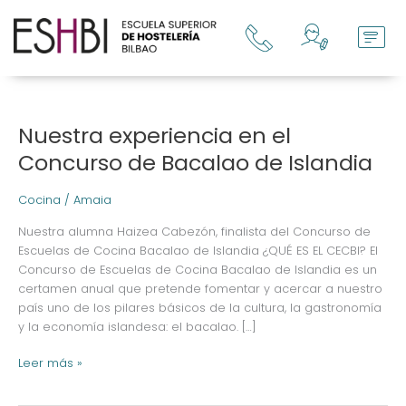
Ir
al
contenido
Nuestra experiencia en el
Nuestra
experiencia
Concurso de Bacalao de Islandia
en
el
Cocina
/
Amaia
Concurso
de
Nuestra alumna Haizea Cabezón, finalista del Concurso de
Bacalao
Escuelas de Cocina Bacalao de Islandia ¿QUÉ ES EL CECBI? El
de
Concurso de Escuelas de Cocina Bacalao de Islandia es un
Islandia
certamen anual que pretende fomentar y acercar a nuestro
país uno de los pilares básicos de la cultura, la gastronomía
y la economía islandesa: el bacalao. […]
Leer más »